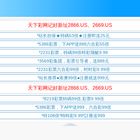
天下彩网记好新址2866.US、2669.US
*站长担保★特碼53倍★注册即送25元
*5386彩票，下APP送888六合彩55倍
*2231彩票，特碼99倍時彩飛艇9.99
*3569彩集团，彩票引导者，送888元
*2231彩票六合彩99倍，时时彩9.99倍
*站长推荐●港澳99倍●注册就送999元
天下彩网记好新址2866.US、2669.US
*8219彩票特碼99倍,彩票9.99倍
*5386彩票，下APP送999，六合彩99倍
*特108倍*時時彩9.99*註冊送999
天下彩票
●
天下资料
本站
所有内容载自互联网仅供娱乐参考
帶"*"為廣告或外鏈,本站不對其內容及經營等行為負責