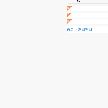
首页
返回栏目
>